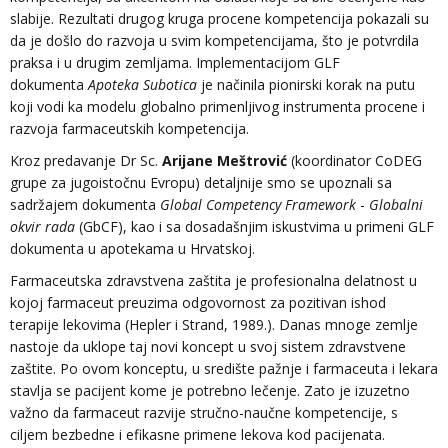
slabije. Rezultati drugog kruga procene kompetencija pokazali su
da je došlo do razvoja u svim kompetencijama, što je potvrdila
praksa i u drugim zemljama. Implementacijom GLF
dokumenta
Apoteka Subotica
je načinila pionirski korak na putu
koji vodi ka modelu globalno primenljivog instrumenta procene i
razvoja farmaceutskih kompetencija.
Kroz predavanje Dr Sc.
Arijane Meštrović
(koordinator CoDEG
grupe za jugoistočnu Evropu) detaljnije smo se upoznali sa
sadržajem dokumenta
Global Competency Framework
-
Globalni
okvir rada
(GbCF), kao i sa dosadašnjim iskustvima u primeni GLF
dokumenta u apotekama u Hrvatskoj.
Farmaceutska zdravstvena zaštita je profesionalna delatnost u
kojoj farmaceut preuzima odgovornost za pozitivan ishod
terapije lekovima (Hepler i Strand, 1989.). Danas mnoge zemlje
nastoje da uklope taj novi koncept u svoj sistem zdravstvene
zaštite. Po ovom konceptu, u središte pažnje i farmaceuta i lekara
stavlja se pacijent kome je potrebno lečenje. Zato je izuzetno
važno da farmaceut razvije stručno-naučne kompetencije, s
ciljem bezbedne i efikasne primene lekova kod pacijenata.