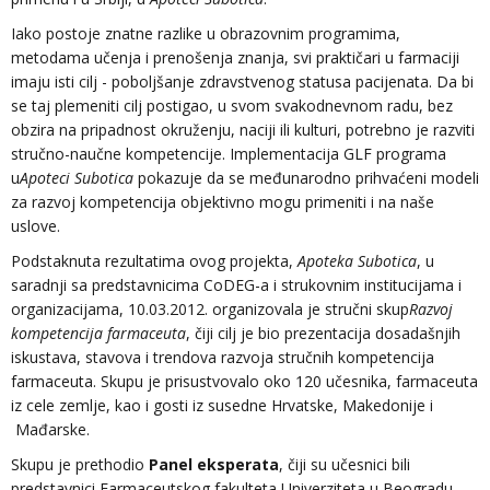
Iako postoje znatne razlike u obrazovnim programima,
metodama učenja i prenošenja znanja, svi praktičari u farmaciji
imaju isti cilj - poboljšanje zdravstvenog statusa pacijenata. Da bi
se taj plemeniti cilj postigao, u svom svakodnevnom radu, bez
obzira na pripadnost okruženju, naciji ili kulturi, potrebno je razviti
stručno-naučne kompetencije. Implementacija GLF programa
u
Apoteci Subotica
pokazuje da se međunarodno prihvaćeni modeli
za razvoj kompetencija objektivno mogu primeniti i na naše
uslove.
Podstaknuta rezultatima ovog projekta,
Apoteka Subotica
, u
saradnji sa predstavnicima CoDEG-a i strukovnim institucijama i
organizacijama, 10.03.2012. organizovala je stručni skup
Razvoj
kompetencija farmaceuta
, čiji cilj je bio prezentacija dosadašnjih
iskustava, stavova i trendova razvoja stručnih kompetencija
farmaceuta. Skupu je prisustvovalo oko 120 učesnika, farmaceuta
iz cele zemlje, kao i gosti iz susedne Hrvatske, Makedonije i
Mađarske.
Skupu je prethodio
Panel eksperata
, čiji su učesnici bili
predstavnici Farmaceutskog fakulteta Univerziteta u Beogradu,