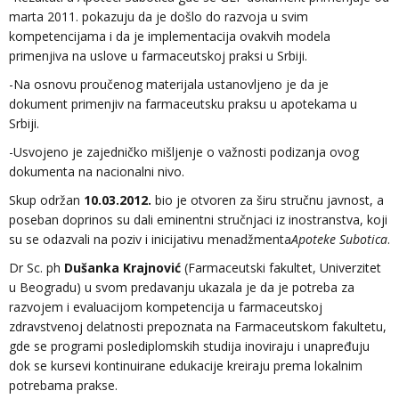
marta 2011. pokazuju da je došlo do razvoja u svim
kompetencijama i da je implementacija ovakvih modela
primenjiva na uslove u farmaceutskoj praksi u Srbiji.
-Na osnovu proučenog materijala ustanovljeno je da je
dokument primenjiv na farmaceutsku praksu u apotekama u
Srbiji.
-Usvojeno je zajedničko mišljenje o važnosti podizanja ovog
dokumenta na nacionalni nivo.
Skup održan
10.03.2012.
bio je otvoren za širu stručnu javnost, a
poseban doprinos su dali eminentni stručnjaci iz inostranstva, koji
su se odazvali na poziv i inicijativu menadžmenta
Apoteke Subotica
.
Dr Sc. ph
Dušanka Krajnović
(Farmaceutski fakultet, Univerzitet
u Beogradu) u svom predavanju ukazala je da je potreba za
razvojem i evaluacijom kompetencija u farmaceutskoj
zdravstvenoj delatnosti prepoznata na Farmaceutskom fakultetu,
gde se programi poslediplomskih studija inoviraju i unapređuju
dok se kursevi kontinuirane edukacije kreiraju prema lokalnim
potrebama prakse.