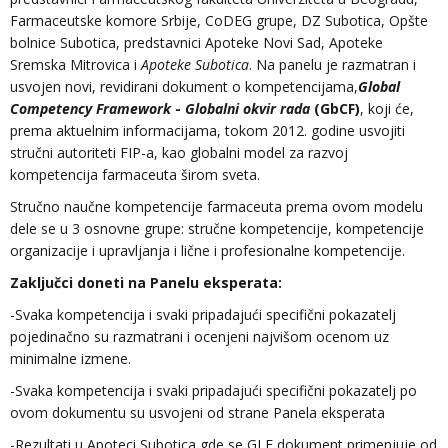
Farmaceutske komore Srbije, CoDEG grupe, DZ Subotica, Opšte
bolnice Subotica, predstavnici Apoteke Novi Sad, Apoteke
Sremska Mitrovica i
Apoteke Subotica
. Na panelu je razmatran i
usvojen novi, revidirani dokument o kompetencijama,
Global
Competency Framework
-
Globalni okvir rada
(GbCF)
, koji će,
prema aktuelnim informacijama, tokom 2012. godine usvojiti
stručni autoriteti FIP-a, kao globalni model za razvoj
kompetencija farmaceuta širom sveta.
Stručno naučne kompetencije farmaceuta prema ovom modelu
dele se u 3 osnovne grupe: stručne kompetencije, kompetencije
organizacije i upravljanja i lične i profesionalne kompetencije.
Zaključci doneti na Panelu eksperata:
-Svaka kompetencija i svaki pripadajući specifični pokazatelj
pojedinačno su razmatrani i ocenjeni najvišom ocenom uz
minimalne izmene.
-Svaka kompetencija i svaki pripadajući specifični pokazatelj po
ovom dokumentu su usvojeni od strane Panela eksperata
-Rezultati u Apoteci Subotica gde se GLF dokument primenjuje od