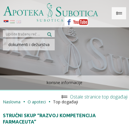
dokumenti i dežurstva
korisne informacije
Ostale stranice top događaji
Naslovna
O apoteci
Top događaji
STRUČNI SKUP “RAZVOJ KOMPETENCIJA
FARMACEUTA”