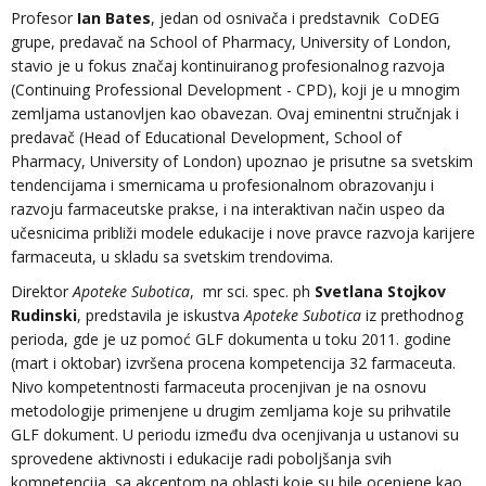
Profesor
Ian Bates
, jedan od osnivača i predstavnik CoDEG
grupe, predavač na School of Pharmacy, University of London,
stavio je u fokus značaj kontinuiranog profesionalnog razvoja
(Continuing Professional Development - CPD), koji je u mnogim
zemljama ustanovljen kao obavezan. Ovaj eminentni stručnjak i
predavač (Head of Educational Development, School of
Pharmacy, University of London) upoznao je prisutne sa svetskim
tendencijama i smernicama u profesionalnom obrazovanju i
razvoju farmaceutske prakse, i na interaktivan način uspeo da
učesnicima približi modele edukacije i nove pravce razvoja karijere
farmaceuta, u skladu sa svetskim trendovima.
Direktor
Apoteke Subotica
, mr sci. spec. ph
Svetlana Stojkov
Rudinski
, predstavila je iskustva
Apoteke Subotica
iz prethodnog
perioda, gde je uz pomoć GLF dokumenta u toku 2011. godine
(mart i oktobar) izvršena procena kompetencija 32 farmaceuta.
Nivo kompetentnosti farmaceuta procenjivan je na osnovu
metodologije primenjene u drugim zemljama koje su prihvatile
GLF dokument. U periodu između dva ocenjivanja u ustanovi su
sprovedene aktivnosti i edukacije radi poboljšanja svih
kompetencija, sa akcentom na oblasti koje su bile ocenjene kao