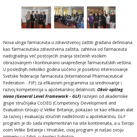
Nova uloga farmaceuta u zdravstvenoj zaštiti građana definisana
kao farmaceutska zdravstvena zaštita, zahteva od farmaceuta
nadogradnju već postojećih znanja stečenih visokim
obrazovanjem i kontinuirano unapređenje farmaceutskih veština.
U poslednjih nekoliko godina uočeno je posebno interesovanje
Svetske federacije farmaceuta (International Pharmaceutical
Federation - FIP) za efikasnim programima za vrednovanje i
razvoj kompetencija u apotekarskoj delatnosti.
Okvir opšteg
nivoa (General Level Framework - GLF)
razvijen od akademske
grupe stručnjaka CoDEG (Competency Development and
Evaluation Group) iz Velike Britanije, pokazao se kao efikasan alat
za razvoj i evaluaciju stručnih nadležnosti u apotekarstvu. GLF
program je do sada implementiran na više kontinenata, a u Evropi
osim Velike Britanije i Hrvatske, ovaj program je našao svoju
primenu i u Srbiji, u
Apoteci Subotica
.