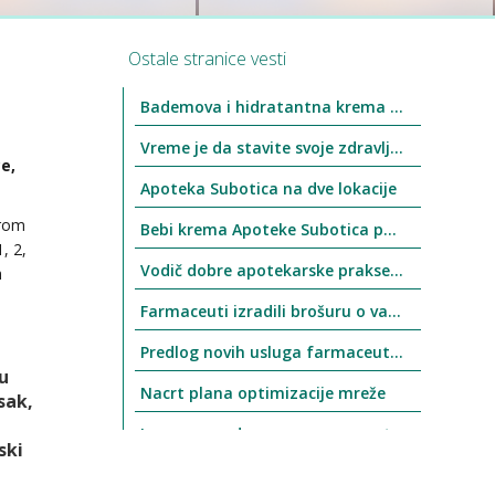
Ostale stranice vesti
Bademova i hidratantna krema Apoteke Subotica ponovo u prodaji
Vreme je da stavite svoje zdravlje u 1. plan
e,
Apoteka Subotica na dve lokacije
brom
Bebi krema Apoteke Subotica ponovo u prodaji
, 2,
Vodič dobre apotekarske prakse stupio na snagu 1.4.2021. godine
h
Farmaceuti izradili brošuru o vakcinama
e
Predlog novih usluga farmaceuta nije prihvaćen
u
Nacrt plana optimizacije mreže
sak,
Izmene u radnom vremenu apoteke Ogranak 1 (Trg Slobode 1, kod Gradske kuće)
ski
Nacionalni dan bez duvana 31. januar