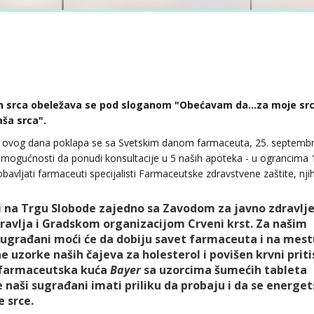
n srca obeležava se pod sloganom "Obećavam da...za moje src
aša srca".
 ovog dana poklapa se sa Svetskim danom farmaceuta, 25. septem
 mogućnosti da ponudi konsultacije u 5 naših apoteka - u ograncima 1
 obavljati farmaceuti specijalisti Farmaceutske zdravstvene zaštite, nji
i na Trgu Slobode zajedno sa Zavodom za javno zdravlj
avlja i Gradskom organizacijom Crveni krst. Za našim
ugrađani moći će da dobiju savet farmaceuta i na mest
e uzorke naših čajeva za holesterol i povišen krvni priti
 i farmaceutska kuća
Bayer
sa uzorcima šumećih tableta
 naši sugrađani imati priliku da probaju i da se energet
e srce.