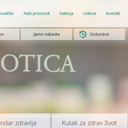
ovalište
Naši proizvodi
Galerija
Linkovi
Kontakt
or
Javne nabavke
Dežurstva
endar zdravlja
Kutak za zdrav život