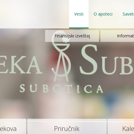
Vesti
O apoteci
Savet
Finansijski izveštaj
Informat
lekova
Priručnik
Kal