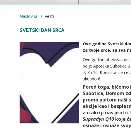
Naslovna
Vesti
SVETSKI DAN SRCA
Ove godine Svetski da
za tvoje srce, za sva n
Ove godine obeležavanje
pa je Apoteka Subotica u
7, 8 i 10. Konsultacije će
ukupno 6.
Pored toga, bićemo 
Subotica, Domom zdr
promo pultom naši s
akcije kao i besplatn
a u akciji nas prati
Supradyn Q10
koje će
osnaže i osnaže svoj